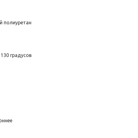
ый полиуретан
 130 градусов
оннее