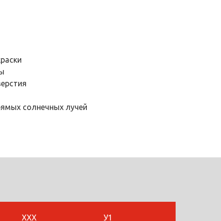
краски
ы
ерстия
рямых солнечных лучей
ХХХ
У1