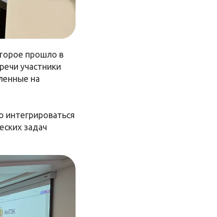
оторое прошло в
тречи участники
ленные на
о интегрироваться
еских задач