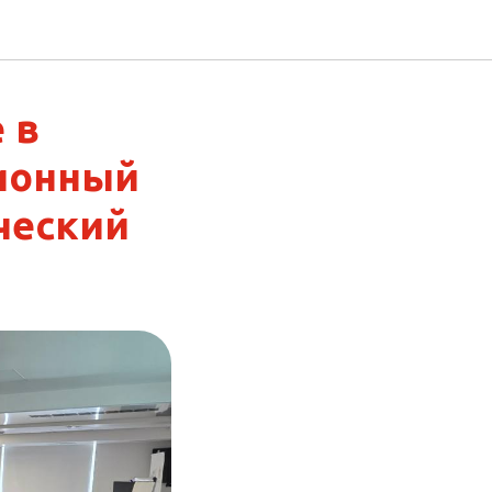
 в
ионный
ческий