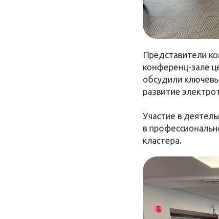
Представители ко
конференц-зале це
обсудили ключевы
развитие электрот
Участие в деятел
в профессионально
кластера.