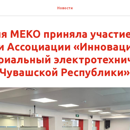
Новости
я МЕКО приняла участие
и Ассоциации «Инновац
риальный электротехни
 Чувашской Республики»