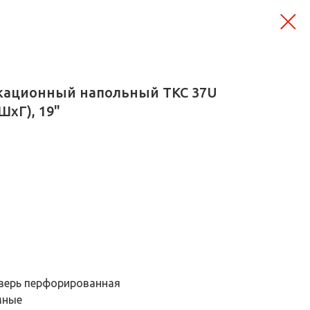
кационный напольный ТКС 37U
ШхГ), 19"
дверь перфорированная
мные